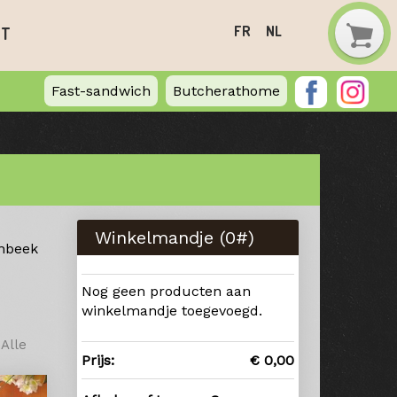
FR
NL
CT
Fast-sandwich
Butcherathome
Winkelmandje (
0
#)
enbeek
Nog geen producten aan
winkelmandje toegevoegd.
 Alle
Prijs:
€ 0,00