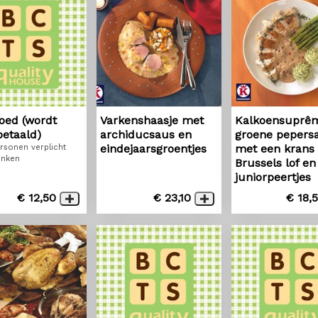
oed (wordt
Varkenshaasje met
Kalkoensuprêm
betaald)
archiducsaus en
groene pepers
eindejaarsgroentjes
met een krans
rsonen verplicht
inken
Brussels lof en
juniorpeertjes
€ 12,50
€ 23,10
€ 18,