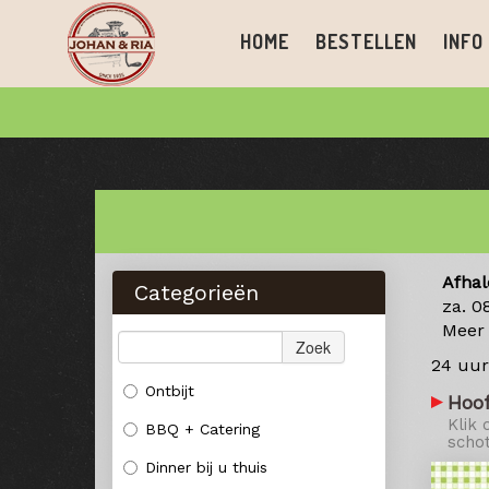
HOME
BESTELLEN
INFO
Afhal
Categorieën
za. 0
Meer
Zoek
24 uur
Ontbijt
Hoo
Klik 
BBQ + Catering
schot
Dinner bij u thuis