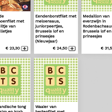
de
Eendenborstfilet met
Medaillon van
oenfilet met
meloensaus,
everzwijn in
iltje van
juniorpeertjes,
Rodenbachsaus
lletjes
Brussels lof en
Brussels lof en
prinsesjes
prinsesjes
(Nieuwjaar)
€ 23,30
€ 24,50
€ 31,
ndische tong
Waaier van
alm en krab,
hertenfilet met