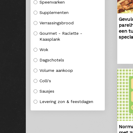
Speenvarken
Supplementen
Gevul
Verrassingsbrood
parelh
een tu
Gourmet - Raclette -
specia
Kaasplank
Wok
Dagschotels
Volume aankoop
Colli's
Sausjes
Levering zon & feestdagen
Norma
met z