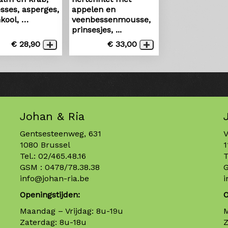
sses, asperges,
appelen en
kool, …
veenbessenmousse,
prinsesjes, ...
€ 28,90
€ 33,00
Johan & Ria
Gentsesteenweg, 631
V
1080 Brussel
1
Tel.:
02/465.48.16
T
GSM :
0478/78.38.38
info@johan-ria.be
i
Openingstijden:
O
Maandag – Vrijdag: 8u-19u
M
Zaterdag: 8u-18u
Z