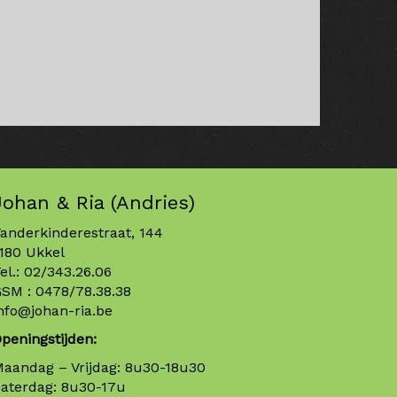
Johan & Ria (Andries)
anderkinderestraat, 144
180 Ukkel
el.:
02/343.26.06
GSM :
0478/78.38.38
nfo@johan-ria.be
peningstijden:
aandag – Vrijdag: 8u30-18u30
aterdag: 8u30-17u